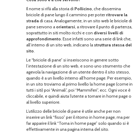
Il nome si rifà alla storia di
Pollicino
, che dissemina
briciole di pane lungo il cammino per poter
ritrovare la
strada
di casa. Analogamente, in un sito web le briciole di
pane servono a
orientarsi
, a ritrovare il punto di partenza,
soprattutto in siti molto ricchi e con
diversi livelli di
approfondimento
. Esse infatti sono una serie di link che,
all’interno di un sito web, indicano la
struttura stessa del
sito
.
Le “briciole di pane” si inseriscono in genere sotto
l’intestazione di un sito web, e sono uno strumento che
agevola la navigazione di un utente dentro il sito stesso,
quando è a un livello interno all’home page. Per esempio,
in un sito troviamo al primo livello la home page (come in
tutti i siti) poi “Animali”, poi “Mammiferi”, ecc. Ogni voce è
cliccabile, e quindi aiuta l’utente a tornare in home page o
al livello superiore.
L’utilizzo delle briciole di pane è utile anche per non
inserire un link “fisso” per il ritorno in home page, ma per
far apparire il link “Torna in home page” solo quando si è
effettivamente in una pagina interna del sito.