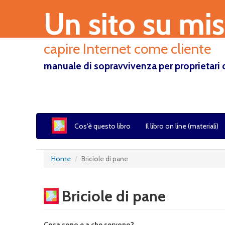
Salta al contenuto principale
Un sito su mi
capire Internet come cliente
manuale di sopravvivenza per proprietari d
Cos'è questo libro
Il libro on line (materiali)
Home
Briciole di pane
Briciole di pane
Cosa sono e a che servono?