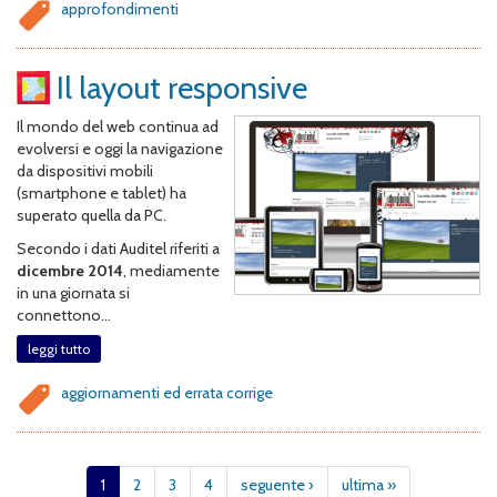
approfondimenti
Il layout responsive
Il mondo del web continua ad
evolversi e oggi la navigazione
da dispositivi mobili
(smartphone e tablet) ha
superato quella da PC.
Secondo i dati Auditel riferiti a
dicembre 2014
, mediamente
in una giornata si
connettono...
leggi tutto
aggiornamenti ed errata corrige
1
2
3
4
seguente ›
ultima »