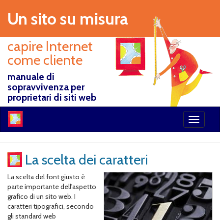
Salta al contenuto principale
Un sito su misura
capire Internet
come cliente
manuale di
sopravvivenza per
proprietari di siti web
Toggle
navigati
La scelta dei caratteri
La scelta del font giusto è
parte importante dell'aspetto
grafico di un sito web. I
caratteri tipografici, secondo
gli standard web